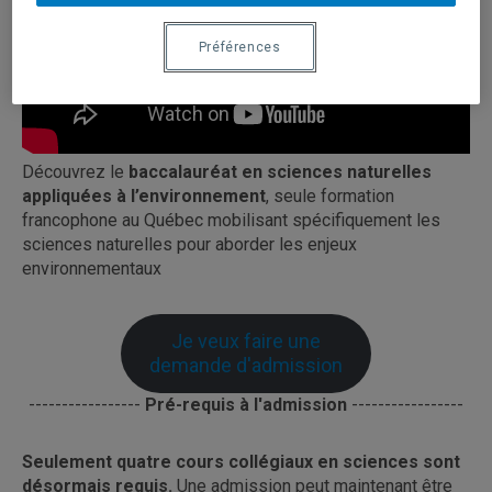
Préférences
Découvrez le
baccalauréat en sciences naturelles
appliquées à l’environnement
, seule formation
francophone au Québec mobilisant spécifiquement les
sciences naturelles pour aborder les enjeux
environnementaux
Je veux faire une
demande d'admission
-----------------
Pré-requis à l'admission
-----------------
Seulement quatre cours collégiaux en sciences sont
désormais requis.
Une admission peut maintenant être