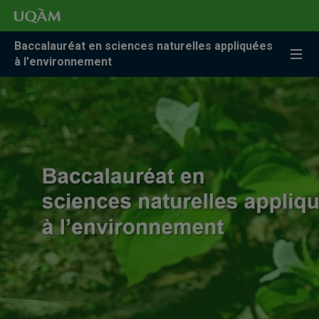
Accéder
Accéder
Accéder
à
au
à
la
menu
la
Baccalauréat en sciences naturelles appliquées
recherche
pricipal
zone
à l'environnement
centrale